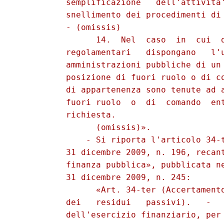
          semplificazione   dell'attivita'
          snellimento dei procedimenti di 
          - (omissis) 

                14.  Nel  caso  in  cui  d
          regolamentari   dispongano   l'u
          amministrazioni pubbliche di un 
          posizione di fuori ruolo o di co
          di appartenenza sono tenute ad a
          fuori ruolo  o  di  comando  ent
          richiesta. 

                (omissis)». 

              - Si riporta l'articolo 34-t
          31 dicembre 2009, n. 196, recant
          finanza pubblica», pubblicata ne
          31 dicembre 2009, n. 245: 

                «Art. 34-ter (Accertamento
          dei   residui   passivi).   -   
          dell'esercizio finanziario, per 