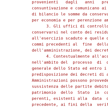
          provenienti   dagli   anni   pre
          consuntivazione e comunicano ai 
          di bilancio le somme da conserva
          per economia e per perenzione am
                3. Gli uffici di controllo
          conservarsi nel conto dei residu
          all'esercizio scaduto e quelle d
          commi precedenti al  fine  della
          dell'amministrazione, dei decret
                4. Contestualmente all'acc
          nell'ambito del  processo  di  d
          generale dello Stato ed entro i 
          predisposizione dei decreti di a
          Amministrazioni possono provvede
          sussistenza delle partite debito
          patrimonio  dello  Stato  in  co
          perenti, esistenti alla  data  d
          precedente, ai fini della  verif