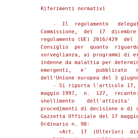
          Riferimenti normativi 

              -  Il  regolamento   delegat
          Commissione,  del  17  dicembre 
          regolamento (UE) 2016/429  del  
          Consiglio  per  quanto  riguarda
          sorveglianza, ai programmi di er
          indenne da malattia per determin
          emergenti,   e'   pubblicato   n
          dell'Unione europea del 3 giugno
              - Si riporta l'articolo 17, 
          maggio 1997,  n.  127,  recante:
          snellimento    dell'attivita'   
          procedimenti di decisione e di c
          Gazzetta Ufficiale del 17 maggio
          Ordinario n. 98: 

                «Art.  17  (Ulteriori  dis