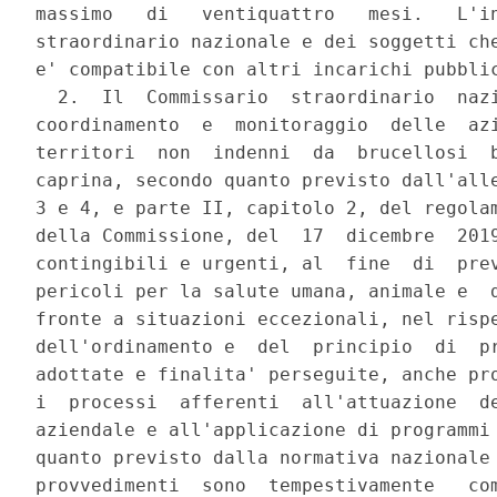
massimo   di   ventiquattro   mesi.   L'in
straordinario nazionale e dei soggetti che
e' compatibile con altri incarichi pubblic
  2.  Il  Commissario  straordinario  nazi
coordinamento  e  monitoraggio  delle  azi
territori  non  indenni  da  brucellosi  b
caprina, secondo quanto previsto dall'alle
3 e 4, e parte II, capitolo 2, del regolam
della Commissione, del  17  dicembre  2019
contingibili e urgenti, al  fine  di  prev
pericoli per la salute umana, animale e  d
fronte a situazioni eccezionali, nel rispe
dell'ordinamento e  del  principio  di  pr
adottate e finalita' perseguite, anche pro
i  processi  afferenti  all'attuazione  de
aziendale e all'applicazione di programmi 
quanto previsto dalla normativa nazionale 
provvedimenti  sono  tempestivamente   com