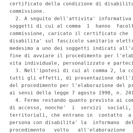
certificato della condizione di disabilita
commissione. 

  2. A seguito dell'attivita' informativa 
soggetti di cui al comma  1  hanno  facolt
commissione, caricato il certificato che  
disabilita' sul fascicolo sanitario elettr
medesimo a uno dei soggetti indicati all'a
fine di avviare il procedimento per l'elab
vita individuale, personalizzato e parteci
  3. Nell'ipotesi di cui al comma 2, la co
tutti gli effetti, di presentazione dell'i
del procedimento per l'elaborazione del pr
ai sensi della legge 7 agosto 1990, n. 241
  4. Fermo restando quanto previsto ai com
di accesso, nonche'  i  servizi  sociali, 
territoriali, che entrano in  contatto  a 
persona con disabilita' la  informano  del
procedimento   volto   all'elaborazione   