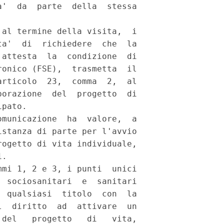
'  da  parte  della  stessa

al termine della visita,  i

a'  di  richiedere  che  la

attesta  la  condizione  di

onico (FSE),  trasmetta  il

rticolo  23,  comma  2,  al

orazione  del  progetto  di

pato. 

municazione  ha  valore,  a

stanza di parte per l'avvio

ogetto di vita individuale,

. 

mi 1, 2 e 3, i punti  unici

 sociosanitari  e  sanitari

 qualsiasi  titolo  con  la

  diritto  ad  attivare  un

del   progetto   di   vita,
