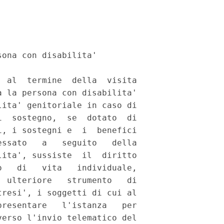
ona con disabilita' 

 al  termine  della  visita

 la persona con disabilita'

ita' genitoriale in caso di

  sostegno,  se  dotato  di

, i sostegni e  i  benefici

ssato   a   seguito   della

ita', sussiste  il  diritto

   di   vita   individuale,

 ulteriore   strumento   di

resi', i soggetti di cui al

resentare   l'istanza   per

erso l'invio telematico del
