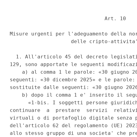
                               Art. 10 

Misure urgenti per l'adeguamento della nor
                    delle cripto-attivita'
  1. All'articolo 45 del decreto legislati
129, sono apportate le seguenti modificazi
    a) al comma 1 le parole: «30 giugno 20
seguenti: «30 dicembre 2025» e le parole: 
sostituite dalle seguenti: «30 giugno 2026
    b) dopo il comma 1 e' inserito il segu
      «1-bis. I soggetti persone giuridich
continuare  a  prestare  servizi  relativi
virtuali o di portafoglio digitale senza p
dell'articolo 62 del regolamento (UE) 2023
allo stesso gruppo di una societa' che pre