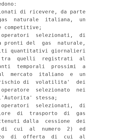
dono: 

onati di ricevere, da parte

as  naturale  italiana,  un

 competitive; 

 operatori  selezionati,  di

 pronti del  gas  naturale,

ti quantitativi giornalieri

tra  quelli  registrati  al

nti  temporali  prossimi  a

l  mercato  italiano  e  un

ischio di  volatilita'  dei

operatore  selezionato  nei

'Autorita' stessa; 

 operatori  selezionati,  di

ore  di  trasporto  di  gas

tenuti dalla  cessione  dei

di  cui  al  numero  2)  ed

o  di  offerta  di  cui  al
