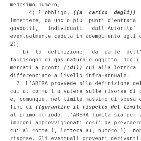
medesimo numero; 

      4) l'obbligo, 
((a  carico  degli))
 
immettere, da uno o piu' punti d'entrata  
gasdotti,   individuati   dall'Autorita'  
eventualmente ceduta in adempimento agli o
2); 

    b)  la  definizione,  da  parte  dell'
fabbisogno di gas naturale oggetto  degli 
mercati a pronti 
((di))
 cui alla lettera 
differenziato a livello infra-annuale. 

  2. L'ARERA provvede alla definizione del
cui al comma 1 a valere sulle risorse di c
e, comunque, nel limite massimo di spesa d
fine di 
((garantire il rispetto del limit
al primo periodo, l'ARERA limita sia per v
impegni approvvigionati cosi' da prevedere
cui al comma 1, lettera a), numero 1)  non
risorse. Gli eventuali proventi derivanti 