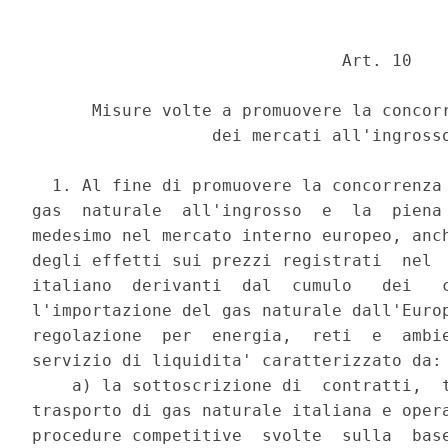
                               Art. 10 

      Misure volte a promuovere la concorr
                  dei mercati all'ingrosso
  1. Al fine di promuovere la concorrenza 
gas  naturale  all'ingrosso  e  la  piena 
medesimo nel mercato interno europeo, anch
degli effetti sui prezzi registrati  nel  
italiano  derivanti  dal  cumulo   dei   c
l'importazione del gas naturale dall'Europ
regolazione  per  energia,  reti  e  ambie
servizio di liquidita' caratterizzato da: 
    a) la sottoscrizione di  contratti,  t
trasporto di gas naturale italiana e opera
procedure competitive  svolte  sulla  base