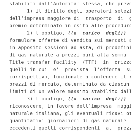
stabiliti dall'Autorita' stessa, che preve
      1) il diritto degli operatori selezi
dell'impresa maggiore di  trasporto  di  g
premio determinato in esito alle procedure
      2) l'obbligo, 
((a  carico  degli))
 
formulare offerte di vendita sui mercati a
in apposite sessioni ad asta, di predefini
di gas naturale a prezzi pari alla somma  
Title transfer facility  (TTF)  in  orizzo
quelli in cui  e'  prevista  l'offerta  su
corrispettivo, funzionale a contenere il r
prezzi di mercato, determinato da ciascun 
limiti di un valore massimo stabilito dall
      3) l'obbligo, 
((a  carico  degli))
 
riconoscere, in favore dell'impresa  maggi
naturale italiana, gli eventuali ricavi ot
quantitativi giornalieri di gas naturale  
eccedenti quelli corrispondenti  al  prezz