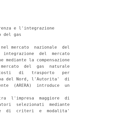
enza e l'integrazione 

 del gas 

nel mercato  nazionale  del

 integrazione  del  mercato

e mediante la compensazione

mercato  del  gas  naturale

osti   di   trasporto   per

a del Nord, l'Autorita'  di

nte  (ARERA)  introduce  un



ra  l'impresa  maggiore  di

tori  selezionati  mediante

  di  criteri  e  modalita'
