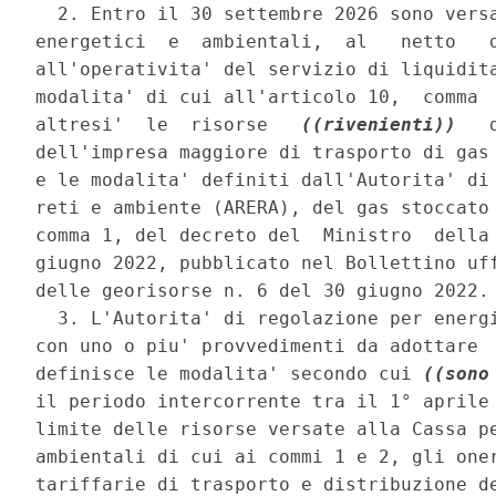
  2. Entro il 30 settembre 2026 sono versa
energetici  e  ambientali,  al   netto   d
all'operativita' del servizio di liquidita
modalita' di cui all'articolo 10,  comma  
altresi'  le  risorse   
((rivenienti))
   
dell'impresa maggiore di trasporto di gas 
e le modalita' definiti dall'Autorita' di 
reti e ambiente (ARERA), del gas stoccato 
comma 1, del decreto del  Ministro  della 
giugno 2022, pubblicato nel Bollettino uff
delle georisorse n. 6 del 30 giugno 2022. 
  3. L'Autorita' di regolazione per energi
con uno o piu' provvedimenti da adottare  
definisce le modalita' secondo cui 
((sono
il periodo intercorrente tra il 1° aprile 
limite delle risorse versate alla Cassa pe
ambientali di cui ai commi 1 e 2, gli oner
tariffarie di trasporto e distribuzione de