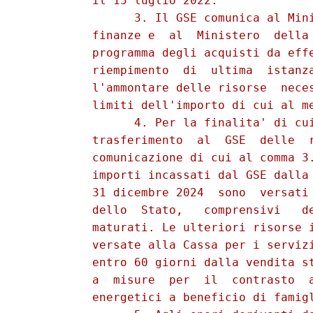
          il 15 luglio 2022. 

                3. Il GSE comunica al Mini
          finanze e  al  Ministero  della 
          programma degli acquisti da effe
          riempimento  di  ultima  istanza
          l'ammontare delle risorse  neces
          limiti dell'importo di cui al me
                4. Per la finalita' di cui
          trasferimento  al  GSE  delle  r
          comunicazione di cui al comma 3.
          importi incassati dal GSE dalla 
          31 dicembre 2024  sono  versati 
          dello  Stato,   comprensivi   de
          maturati. Le ulteriori risorse i
          versate alla Cassa per i servizi
          entro 60 giorni dalla vendita st
          a  misure  per  il  contrasto  a
          energetici a beneficio di famigl