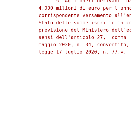
                5. Agli oneri derivanti da
          4.000 milioni di euro per l'anno
          corrispondente versamento all'en
          Stato delle somme iscritte in co
          previsione del Ministero dell'ec
          sensi dell'articolo 27,  comma  
          maggio 2020, n. 34, convertito, 