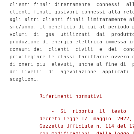
clienti finali direttamente  connessi  all
clienti finali gasivori connessi alla rete
agli altri clienti finali limitatamente ai
smc/anno. Il beneficio di cui al periodo p
volumi  di  gas  utilizzati  dai  produtto
produzione di energia elettrica immessa in
consumi dei  clienti  civili  e  dei  cond
privilegiare le classi tariffarie ovvero g
di oneri piu' elevati, anche al fine di  p
dei livelli  di  agevolazione  applicati  
          Riferimenti normativi 

              -  Si  riporta  il  testo   
          decreto-legge 17  maggio  2022, 
          Gazzetta Ufficiale n. 114 del 17
          con modificazioni, dalla legge 1