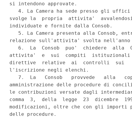
si intendono approvate. 

   4. La Camera ha sede presso gli uffici 
svolge la  propria  attivita'  avvalendosi
individuate e fornite dalla Consob. 

   5. La Camera presenta alla Consob, entr
relazione sull'attivita' svolta nell'anno 
   6.  La  Consob  puo'  chiedere  alla  C
attivita'  e  sui  compiti  istituzionali 
direttive  relative  ai  controlli  sui   
l'iscrizione negli elenchi. 

   7.  La   Consob   provvede   alla   cop
amministrazione delle procedure di concili
le contribuzioni versate dagli intermediar
comma  3,  della  legge  23  dicembre  199
modificazioni, oltre che con gli importi p
delle procedure. 
