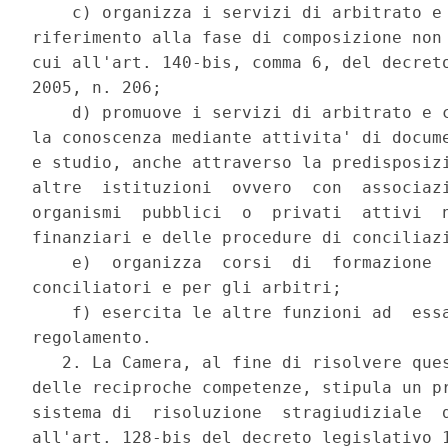
    c) organizza i servizi di arbitrato e 
riferimento alla fase di composizione non 
cui all'art. 140-bis, comma 6, del decreto
2005, n. 206; 

    d) promuove i servizi di arbitrato e c
la conoscenza mediante attivita' di docume
e studio, anche attraverso la predisposizi
altre  istituzioni  ovvero  con  associazi
organismi  pubblici  o  privati  attivi  n
finanziari e delle procedure di conciliazi
    e)  organizza  corsi  di  formazione  
conciliatori e per gli arbitri; 

    f) esercita le altre funzioni ad  essa
regolamento. 

   2. La Camera, al fine di risolvere ques
delle reciproche competenze, stipula un pr
sistema di  risoluzione  stragiudiziale  d
all'art. 128-bis del decreto legislativo 1