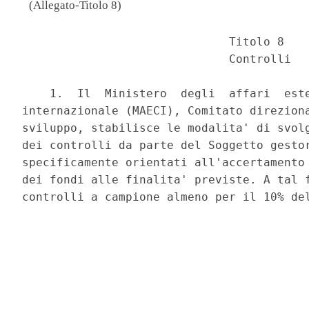
(Allegato-Titolo 8)
                              Titolo 8 

                              Controlli 

    1.  Il  Ministero  degli  affari  este
internazionale (MAECI), Comitato direziona
sviluppo, stabilisce le modalita' di svolg
dei controlli da parte del Soggetto gestor
specificamente orientati all'accertamento 
dei fondi alle finalita' previste. A tal f