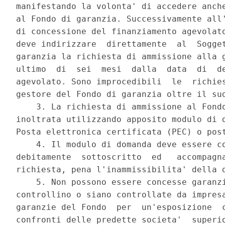
manifestando la volonta' di accedere anche
al Fondo di garanzia. Successivamente all'
di concessione del finanziamento agevolato
deve indirizzare  direttamente  al  Sogget
garanzia la richiesta di ammissione alla g
ultimo  di  sei  mesi  dalla  data  di  de
agevolato. Sono improcedibili  le  richies
gestore del Fondo di garanzia oltre il sud
    3. La richiesta di ammissione al Fondo
inoltrata utilizzando apposito modulo di d
Posta elettronica certificata (PEC) o post
    4. Il modulo di domanda deve essere co
debitamente  sottoscritto  ed   accompagna
richiesta, pena l'inammissibilita' della d
    5. Non possono essere concesse garanzi
controllino o siano controllate da impresa
garanzie del Fondo  per  un'esposizione  c
confronti delle predette societa'  superio