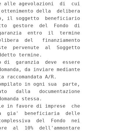
 alle agevolazioni  di  cui

ottenimento della  delibera

, il soggetto  beneficiario

to  gestore  del  Fondo  di

aranzia  entro  il  termine

libera  del   finanziamento

te  pervenute  al  Soggetto

detto termine. 

 di  garanzia  deve  essere

omanda, da inviare mediante

a raccomandata A/R. 

mpilato in ogni sua  parte,

to   dalla   documentazione

omanda stessa. 

e in favore di imprese  che

  gia'  beneficiaria  delle

omplessiva  del  Fondo  nei

re  al  10%  dell'ammontare
