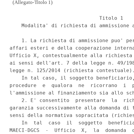
(Allegato-Titolo 1)
                              Titolo 1 

    Modalita' di richiesta di ammissione a
    1. La richiesta di ammissione puo' per
affari esteri e della cooperazione interna
Ufficio X, contestualmente alla richiesta 
ai sensi dell'art. 7 della legge n. 49/198
legge n. 125/2014 (richiesta contestuale).
    In tal caso, il soggetto beneficiario,
procedure  e  qualora  ne  ricorrano  i  p
l'ammissione al finanziamento sia allo sch
    2. E' consentito  presentare  la  rich
garanzia successivamente alla domanda di f
sensi della normativa sopracitata (richies
    In  tal  caso  il  soggetto  beneficia
MAECI-DGCS  -  Ufficio  X,  la  domanda  d