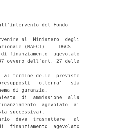
ll'intervento del Fondo 

venire al  Ministero  degli

zionale (MAECI)  -  DGCS  -

di finanziamento  agevolato

7 ovvero dell'art. 27 della

 

 al termine delle  previste

resupposti   otterra'   sia

ema di garanzia. 

iesta  di  ammissione  alla

inanziamento  agevolato  ai

ta successiva). 

rio  deve  trasmettere   al

i  finanziamento  agevolato
