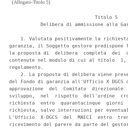
(Allegato-Titolo 5)
                              Titolo 5 

           Delibera di ammissione alla Gar
    1. Valutata positivamente la richiesta
garanzia, il Soggetto gestore predispone l
la proposta di  delibera  completa  dei  d
contenute nel modulo di cui al titolo  1, 
regolamento. 

    2. La proposta di delibera viene prese
del Fondo di garanzia all'Ufficio X DGCS d
approvazione  del  Comitato  direzionale  
sviluppo,  nel  rispetto  dell'ordine  cro
richiesta  entro  quarantacinque  giorni  
richiesta, salvo interruzioni per eventual
L'Ufficio  X-DGCS  del  MAECI  entro  tren
ricevimento del parere da parte del gestor