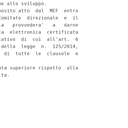
e allo sviluppo. 

osito atto  dal  MEF  entro

omitato  direzionale  e  il

a   provvedera'   a   darne

a  elettronica  certificata

ativo  di  cui  all'art.  6

della  legge  n.  125/2014,

 di  tutte  le  clausole  e

ta superiore rispetto  alla
