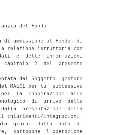
anzia del Fondo 

 di ammissione al Fondo  di

a relazione istruttoria con

ati  e  delle  informazioni

 capitolo  2  del  presente

ntata dal Soggetto  gestore

el MAECI per la  successiva

per  la  cooperazione  allo

nologico  di  arrivo  della

dalla  presentazione  della

i chiarimenti/integrazioni.

ta  giorni  dalla  data  di

e,  sottopone  l'operazione
