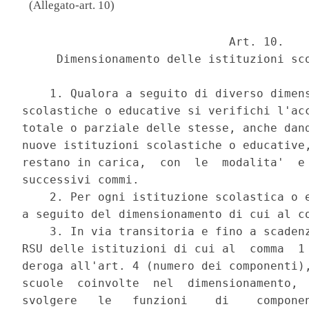
(Allegato-art. 10)
                              Art. 10. 

     Dimensionamento delle istituzioni sco
    1. Qualora a seguito di diverso dimens
scolastiche o educative si verifichi l'acc
totale o parziale delle stesse, anche dand
nuove istituzioni scolastiche o educative,
restano in carica,  con  le  modalita'  e 
successivi commi. 

    2. Per ogni istituzione scolastica o e
a seguito del dimensionamento di cui al co
    3. In via transitoria e fino a scadenz
RSU delle istituzioni di cui al  comma  1 
deroga all'art. 4 (numero dei componenti),
scuole  coinvolte  nel  dimensionamento,  
svolgere   le   funzioni    di    componen