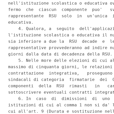
nell'istituzione scolastica o educativa ov
fermo  che  ciascun  componente  puo'   sv
rappresentante  RSU  solo  in  un'unica  i
educativa. 

    4. Qualora, a  seguito  dell'applicazi
l'istituzione scolastica o educativa il nu
sia inferiore a due la  RSU  decade  e  le
rappresentative provvederanno ad indire nu
giorni dalla data di decadenza della RSU. 
    5. Nelle more delle elezioni di cui al
massimo di cinquanta giorni, le relazioni 
contrattazione  integrativa,   proseguono 
sindacali di categoria  firmatarie  dei  C
componenti  della  RSU  rimasti   in   car
sottoscrivere eventuali contratti integrat
    6. In  caso  di  dimissioni  di  uno  
istituzioni di cui al comma 1 non si da' l
cui all'art. 9 (Durata e sostituzione nell