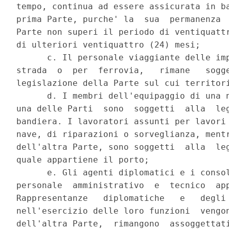
tempo, continua ad essere assicurata in ba
prima Parte, purche' la  sua  permanenza  
Parte non superi il periodo di ventiquattr
di ulteriori ventiquattro (24) mesi; 

      c. Il personale viaggiante delle imp
strada  o  per  ferrovia,   rimane   sogge
legislazione della Parte sul cui territori
      d. I membri dell'equipaggio di una n
una delle Parti  sono  soggetti  alla  leg
bandiera. I lavoratori assunti per lavori 
nave, di riparazioni o sorveglianza, mentr
dell'altra Parte, sono soggetti  alla  leg
quale appartiene il porto; 

      e. Gli agenti diplomatici e i consol
personale  amministrativo  e  tecnico  app
Rappresentanze   diplomatiche   e   degli 
nell'esercizio delle loro funzioni  vengon
dell'altra Parte,  rimangono  assoggettati