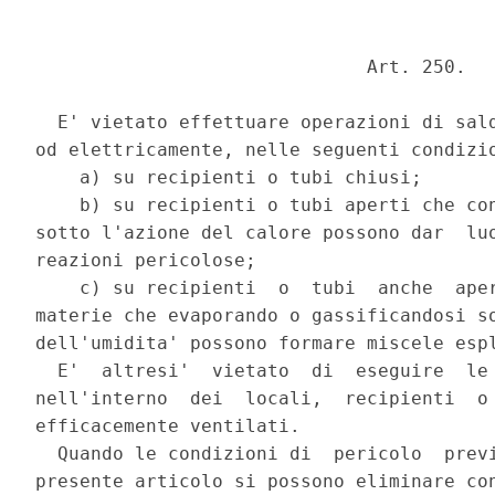
                              Art. 250. 

  E' vietato effettuare operazioni di sald
od elettricamente, nelle seguenti condizio
    a) su recipienti o tubi chiusi; 

    b) su recipienti o tubi aperti che con
sotto l'azione del calore possono dar  luo
reazioni pericolose; 

    c) su recipienti  o  tubi  anche  aper
materie che evaporando o gassificandosi so
dell'umidita' possono formare miscele espl
  E'  altresi'  vietato  di  eseguire  le 
nell'interno  dei  locali,  recipienti  o 
efficacemente ventilati. 

  Quando le condizioni di  pericolo  previ
presente articolo si possono eliminare con