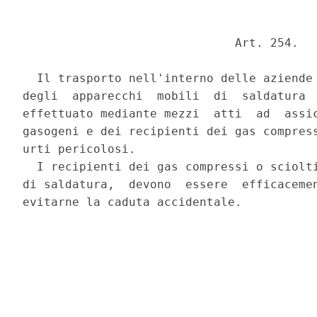
                              Art. 254. 

  Il trasporto nell'interno delle aziende 
degli  apparecchi  mobili  di  saldatura  
effettuato mediante mezzi  atti  ad  assic
gasogeni e dei recipienti dei gas compress
urti pericolosi. 

  I recipienti dei gas compressi o sciolti
di saldatura,  devono  essere  efficacemen