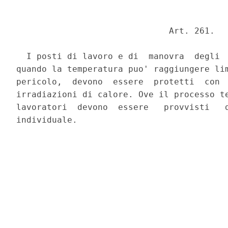
                              Art. 261. 

  I posti di lavoro e di  manovra  degli  
quando la temperatura puo' raggiungere lim
pericolo,  devono  essere  protetti  con  
irradiazioni di calore. Ove il processo te
lavoratori  devono  essere   provvisti   d