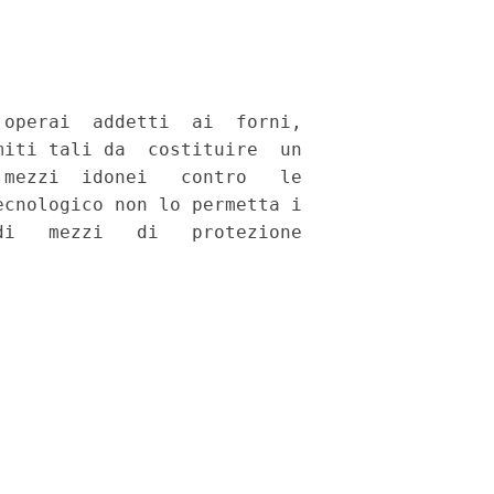
operai  addetti  ai  forni,

iti tali da  costituire  un

mezzi  idonei   contro   le

cnologico non lo permetta i

i   mezzi   di   protezione
