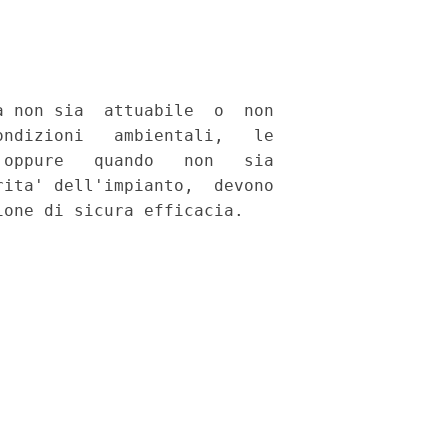
 non sia  attuabile  o  non

ndizioni   ambientali,   le

oppure   quando   non   sia

ita' dell'impianto,  devono
