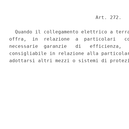
                              Art. 272. 

  Quando il collegamento elettrico a terra
offra,  in  relazione  a  particolari   co
necessarie  garanzie   di   efficienza,   
consigliabile in relazione alla particolar