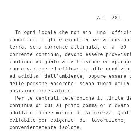
                              Art. 281. 

  In ogni locale che non sia  una  officin
conduttori e gli elementi a bassa tensione
terra, se a corrente alternata, e  a  50  
corrente continua, devono essere provvisti
continuo adeguato alla tensione ed appropr
conservazione ed efficacia, alle condizion
ed acidita' dell'ambiente, oppure essere p
delle persone ancorche' siano fuori della 
posizione accessibile. 

  Per le centrali telefoniche il limite de
continua di cui al primo comma e' elevato 
adottate idonee misure di sicurezza. Qualo
evitabile per esigenze  di  lavorazione,  