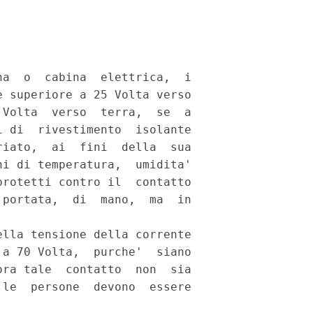
a  o  cabina  elettrica,  i

 superiore a 25 Volta verso

Volta  verso  terra,  se  a

 di  rivestimento  isolante

iato,  ai  fini  della  sua

i di temperatura,  umidita'

rotetti contro il  contatto

portata,  di  mano,  ma  in

lla tensione della corrente

a 70 Volta,  purche'  siano

ra tale  contatto  non  sia

le  persone  devono  essere
