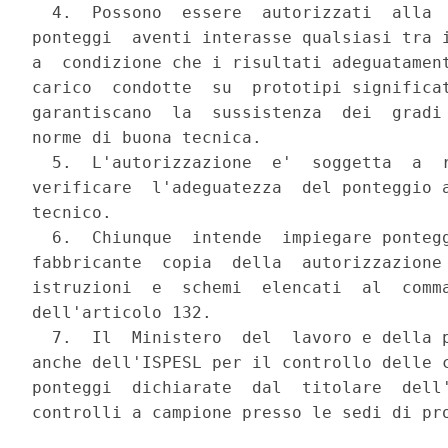
  4.  Possono  essere  autorizzati  alla  
ponteggi  aventi interasse qualsiasi tra i
a  condizione che i risultati adeguatament
carico  condotte  su  prototipi significat
garantiscano  la  sussistenza  dei  gradi 
norme di buona tecnica.

  5.  L'autorizzazione  e'  soggetta  a  r
verificare  l'adeguatezza  del ponteggio a
tecnico.

  6.  Chiunque  intende  impiegare pontegg
fabbricante  copia  della  autorizzazione 
istruzioni  e  schemi  elencati  al  comma
dell'articolo 132.

  7.  Il  Ministero  del  lavoro e della p
anche dell'ISPESL per il controllo delle c
ponteggi  dichiarate  dal  titolare  dell'