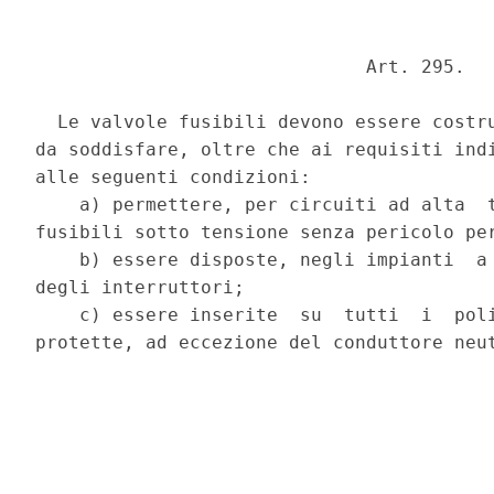
                              Art. 295. 

  Le valvole fusibili devono essere costru
da soddisfare, oltre che ai requisiti indi
alle seguenti condizioni: 

    a) permettere, per circuiti ad alta  t
fusibili sotto tensione senza pericolo per
    b) essere disposte, negli impianti  a 
degli interruttori; 

    c) essere inserite  su  tutti  i  poli