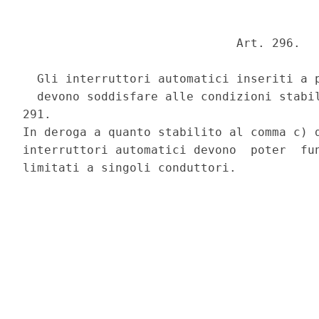
                              Art. 296. 

  Gli interruttori automatici inseriti a p
  devono soddisfare alle condizioni stabil
291. 

In deroga a quanto stabilito al comma c) d
interruttori automatici devono  poter  fun