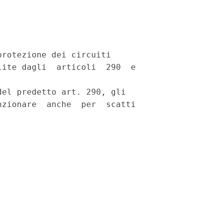
rotezione dei circuiti 

ite dagli  articoli  290  e

el predetto art. 290, gli 

zionare  anche  per  scatti
