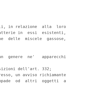
i, in relazione  alla  loro

tterie in  essi  esistenti,

e  delle  miscele  gassose,

n  genere  ne'   apparecchi

izioni dell'art. 332; 

esso, un avviso richiamante

pade  od  altri  oggetti  a
