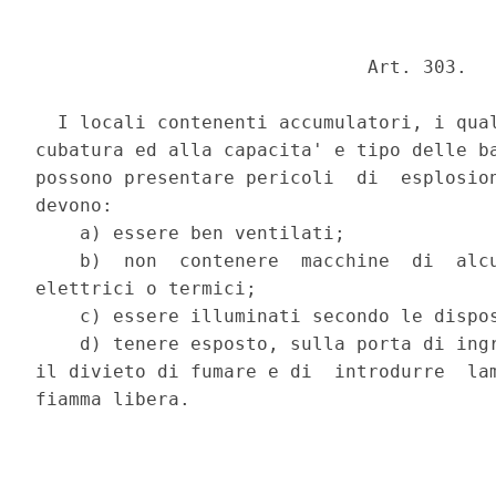
                              Art. 303. 

  I locali contenenti accumulatori, i qual
cubatura ed alla capacita' e tipo delle ba
possono presentare pericoli  di  esplosion
devono: 

    a) essere ben ventilati; 

    b)  non  contenere  macchine  di  alcu
elettrici o termici; 

    c) essere illuminati secondo le dispos
    d) tenere esposto, sulla porta di ingr
il divieto di fumare e di  introdurre  lam