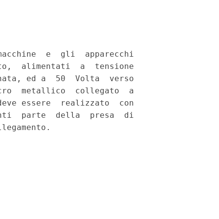
acchine  e  gli  apparecchi

o,  alimentati  a  tensione

ata, ed a  50  Volta  verso

ro  metallico  collegato  a

eve essere  realizzato  con

ti  parte  della  presa  di
