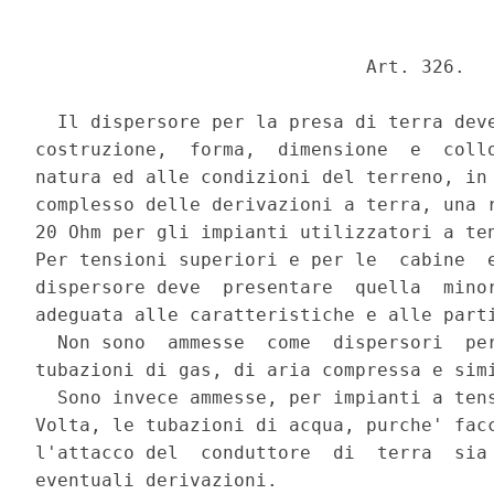
                              Art. 326. 

  Il dispersore per la presa di terra deve
costruzione,  forma,  dimensione  e  collo
natura ed alle condizioni del terreno, in 
complesso delle derivazioni a terra, una r
20 Ohm per gli impianti utilizzatori a ten
Per tensioni superiori e per le  cabine  e
dispersore deve  presentare  quella  minor
adeguata alle caratteristiche e alle parti
  Non sono  ammesse  come  dispersori  per
tubazioni di gas, di aria compressa e simi
  Sono invece ammesse, per impianti a tens
Volta, le tubazioni di acqua, purche' facc
l'attacco del  conduttore  di  terra  sia 
eventuali derivazioni. 
