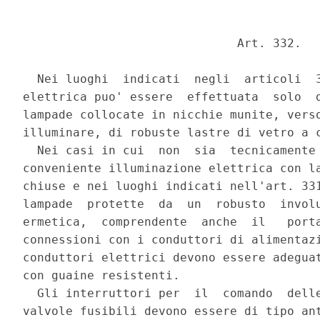
                              Art. 332. 

  Nei luoghi  indicati  negli  articoli  3
elettrica puo' essere  effettuata  solo  d
lampade collocate in nicchie munite, verso
illuminare, di robuste lastre di vetro a c
  Nei casi in cui  non  sia  tecnicamente 
conveniente illuminazione elettrica con la
chiuse e nei luoghi indicati nell'art. 331
lampade  protette  da  un  robusto  involu
ermetica,  comprendente  anche  il   porta
connessioni con i conduttori di alimentazi
conduttori elettrici devono essere adeguat
con guaine resistenti. 

  Gli interruttori per  il  comando  delle
valvole fusibili devono essere di tipo ant