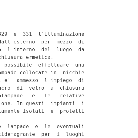
29  e  331  l'illuminazione

all'esterno  per  mezzo  di

  l'interno  del  luogo  da

hiusura ermetica. 

 possibile  effettuare  una

mpade collocate in  nicchie

 e'  ammesso  l'impiego  di

cro  di  vetro  a  chiusura

lampade   e   le   relative

one. In questi  impianti  i

amente isolati  e  protetti

  lampade  e  le  eventuali

idemagrante  per  i  luoghi
