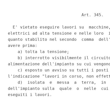
                              Art. 345. 

  E' vietato eseguire lavori su  macchine,
elettrici ad alta tensione e nelle loro  i
quanto stabilito nel secondo  comma  dell'
avere prima: 

    a) tolta la tensione; 

    b) interrotto visibilmente il circuito
alimentazione dell'impianto su cui vengono
    c) esposto un avviso su tutti i posti 
l'indicazione "lavori in corso, non effett
    d)  isolata  e  messa  a  terra,  in  
dell'impianto sulla  quale  o  nelle  cui 