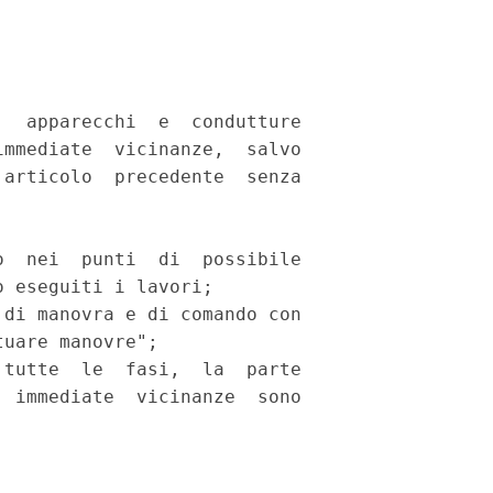
  apparecchi  e  condutture

mmediate  vicinanze,  salvo

articolo  precedente  senza

  nei  punti  di  possibile

 eseguiti i lavori; 

di manovra e di comando con

uare manovre"; 

tutte  le  fasi,  la  parte

 immediate  vicinanze  sono
