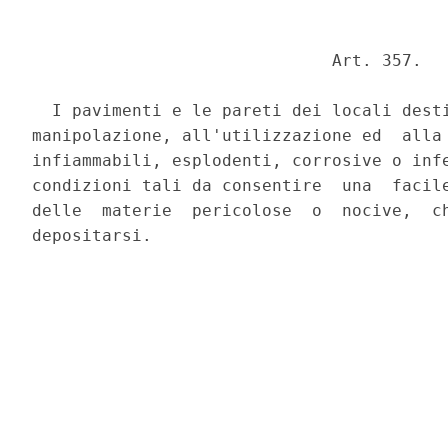
                              Art. 357. 

  I pavimenti e le pareti dei locali desti
manipolazione, all'utilizzazione ed  alla 
infiammabili, esplodenti, corrosive o infe
condizioni tali da consentire  una  facile
delle  materie  pericolose  o  nocive,  ch