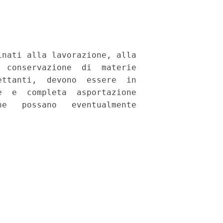
nati alla lavorazione, alla

 conservazione  di  materie

ttanti,  devono  essere  in

  e  completa  asportazione

e   possano   eventualmente
