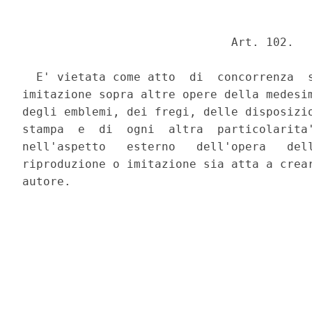
                              Art. 102. 

  E' vietata come atto  di  concorrenza  s
imitazione sopra altre opere della medesim
degli emblemi, dei fregi, delle disposizio
stampa  e  di  ogni  altra  particolarita'
nell'aspetto   esterno   dell'opera   dell
riproduzione o imitazione sia atta a crear