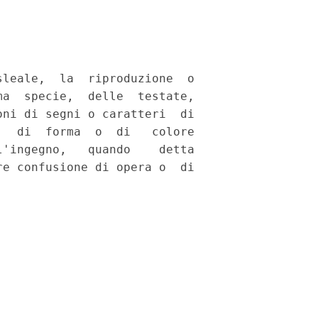
leale,  la  riproduzione  o

a  specie,  delle  testate,

ni di segni o caratteri  di

  di  forma  o  di   colore

'ingegno,   quando    detta

e confusione di opera o  di
