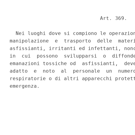
                              Art. 369. 

  Nei luoghi dove si compiono le operazion
manipolazione  e  trasporto  delle  materi
asfissianti, irritanti ed infettanti, nonc
in  cui  possono  svilupparsi  o  diffonde
emanazioni tossiche od  asfissianti,  deve
adatto  e  noto  al  personale  un  numero
respiratorie o di altri apparecchi protett