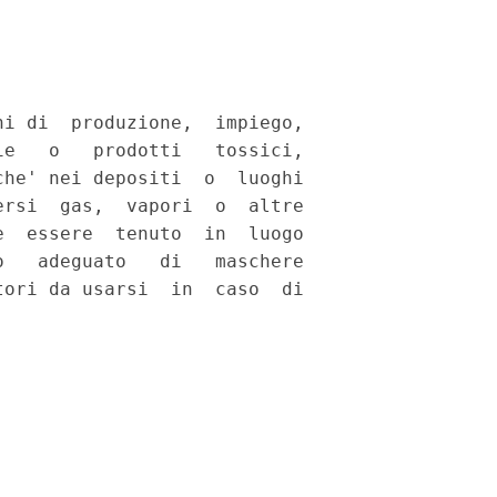
i di  produzione,  impiego,

e   o   prodotti   tossici,

he' nei depositi  o  luoghi

rsi  gas,  vapori  o  altre

  essere  tenuto  in  luogo

   adeguato   di   maschere

ori da usarsi  in  caso  di
