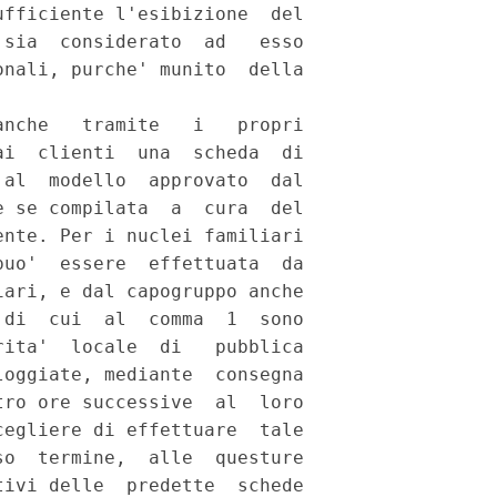
fficiente l'esibizione  del

sia  considerato  ad   esso

nali, purche' munito  della

nche   tramite   i   propri

i  clienti  una  scheda  di

al  modello  approvato  dal

 se compilata  a  cura  del

nte. Per i nuclei familiari

uo'  essere  effettuata  da

ari, e dal capogruppo anche

di  cui  al  comma  1  sono

ita'  locale  di   pubblica

oggiate, mediante  consegna

ro ore successive  al  loro

egliere di effettuare  tale

o  termine,  alle  questure

ivi delle  predette  schede
