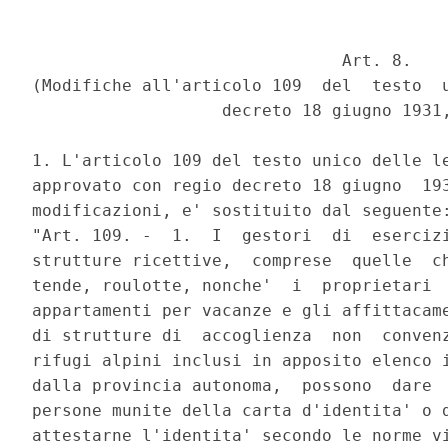
                               Art. 8. 

(Modifiche all'articolo 109  del  testo  u
                   decreto 18 giugno 1931,
1. L'articolo 109 del testo unico delle le
approvato con regio decreto 18 giugno  193
modificazioni, e' sostituito dal seguente:
"Art. 109. -  1.  I  gestori  di  esercizi
strutture ricettive,  comprese  quelle  ch
tende, roulotte, nonche'  i  proprietari  
appartamenti per vacanze e gli affittacame
di strutture di  accoglienza  non  convenz
rifugi alpini inclusi in apposito elenco i
dalla provincia autonoma,  possono  dare  
persone munite della carta d'identita' o d
attestarne l'identita' secondo le norme vi