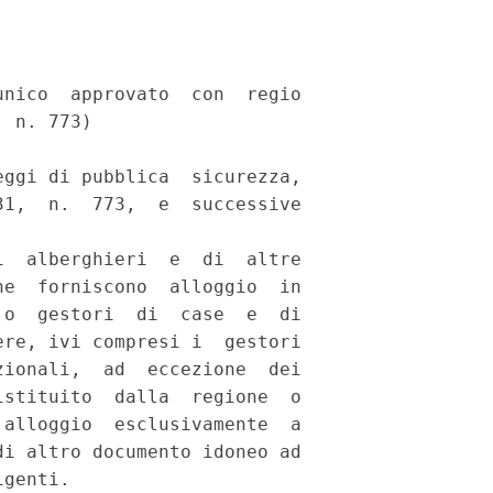
nico  approvato  con  regio

 n. 773) 

ggi di pubblica  sicurezza,

1,  n.  773,  e  successive

 

  alberghieri  e  di  altre

e  forniscono  alloggio  in

o  gestori  di  case  e  di

re, ivi compresi i  gestori

ionali,  ad  eccezione  dei

stituito  dalla  regione  o

alloggio  esclusivamente  a

i altro documento idoneo ad

genti. 
