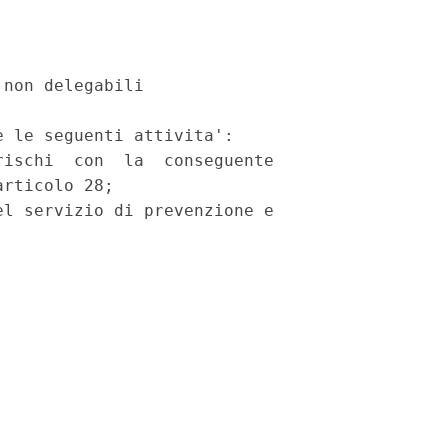
non delegabili

 le seguenti attivita':

ischi  con  la  conseguente

rticolo 28;

l servizio di prevenzione e
