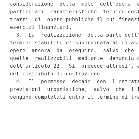
considerazione  della  mole  dell'opera  d
particolari  caratteristiche  tecnico-cost
tratti  di  opere pubbliche il cui finanzi
esercizi finanziari.

  3.  La  realizzazione  della parte dell'
termine stabilito e' subordinata al rilasc
opere  ancora  da  eseguire,  salvo  che  
quelle  realizzabili  mediante  denuncia d
dell'articolo 22.  Si  procede altresi', o
del contributo di costruzione.

  4.  Il  permesso  decade  con  l'entrata
previsioni  urbanistiche,  salvo  che  i l