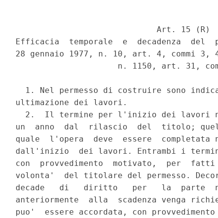
                             Art. 15 (R)

Efficacia  temporale  e  decadenza  del  p
28 gennaio 1977, n. 10, art. 4, commi 3, 4
                     n. 1150, art. 31, com
  1. Nel permesso di costruire sono indica
ultimazione dei lavori.

  2.  Il termine per l'inizio dei lavori n
un  anno  dal  rilascio  del  titolo; quel
quale  l'opera  deve  essere  completata n
dall'inizio  dei lavori. Entrambi i termin
con  provvedimento  motivato,  per  fatti 
volonta'  del titolare del permesso. Decor
decade   di   diritto   per   la  parte  n
anteriormente  alla  scadenza venga richie
puo'  essere accordata, con provvedimento 