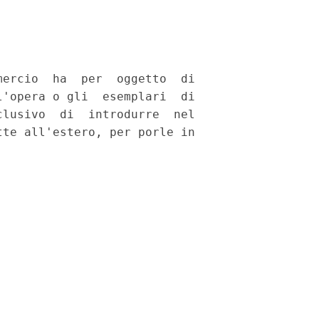
ercio  ha  per  oggetto  di

'opera o gli  esemplari  di

lusivo  di  introdurre  nel

te all'estero, per porle in
