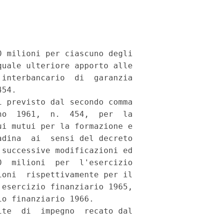
 milioni per ciascuno degli

uale ulteriore apporto alle

interbancario  di  garanzia

54.

 previsto dal secondo comma

o  1961,  n.  454,  per  la

i mutui per la formazione e

dina  ai  sensi del decreto

successive modificazioni ed

  milioni  per  l'esercizio

oni  rispettivamente per il

esercizio finanziario 1965,

o finanziario 1966.

te  di  impegno  recato dal
