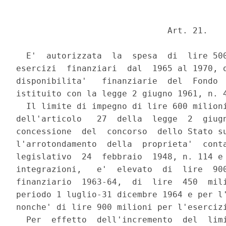
                              Art. 21.

  E'  autorizzata  la  spesa  di  lire 500
esercizi  finanziari  dal  1965 al 1970, q
disponibilita'   finanziarie  del  Fondo  
istituito con la legge 2 giugno 1961, n. 4
  Il limite di impegno di lire 600 milioni
dell'articolo   27  della  legge  2  giugn
concessione  del  concorso  dello Stato su
l'arrotondamento  della  proprieta'  conta
legislativo  24  febbraio  1948, n. 114 e 
integrazioni,   e'  elevato  di  lire  900
finanziario  1963-64,  di  lire  450  mili
periodo 1 luglio-31 dicembre 1964 e per l'
nonche' di lire 900 milioni per l'esercizi
  Per  effetto  dell'incremento  del  limi