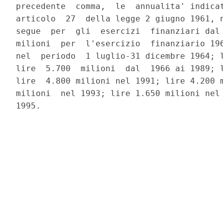
precedente  comma,  le  annualita' indicat
articolo  27  della legge 2 giugno 1961, n
segue  per  gli  esercizi  finanziari dal 
milioni  per  l'esercizio  finanziario 196
nel  periodo  1 luglio-31 dicembre 1964; l
lire  5.700  milioni  dal  1966 ai 1989; l
lire  4.800 milioni nel 1991; lire 4.200 m
milioni  nel 1993; lire 1.650 milioni nel 