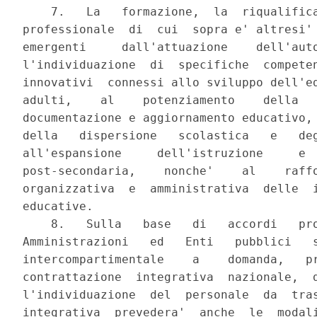
    7.   La   formazione,  la  riqualifica
professionale  di  cui  sopra e' altresi' 
emergenti     dall'attuazione    dell'auto
l'individuazione  di  specifiche  competen
innovativi  connessi allo sviluppo dell'ed
adulti,    al    potenziamento    della   
documentazione e aggiornamento educativo, 
della   dispersione   scolastica   e   deg
all'espansione     dell'istruzione     e  
post-secondaria,    nonche'    al    raffo
organizzativa  e  amministrativa  delle  i
educative.

    8.   Sulla   base   di   accordi   pro
Amministrazioni   ed   Enti   pubblici   s
intercompartimentale    a    domanda,   pr
contrattazione  integrativa  nazionale,  d
l'individuazione  del  personale  da  tras
integrativa  prevedera'  anche  le  modali