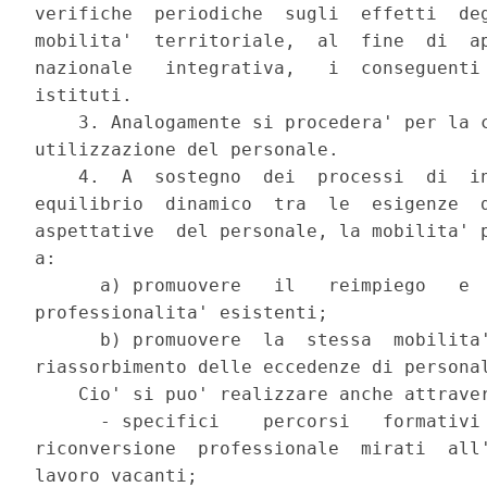
verifiche  periodiche  sugli  effetti  deg
mobilita'  territoriale,  al  fine  di  ap
nazionale   integrativa,   i  conseguenti 
istituti.

    3. Analogamente si procedera' per la c
utilizzazione del personale.

    4.  A  sostegno  dei  processi  di  in
equilibrio  dinamico  tra  le  esigenze  d
aspettative  del personale, la mobilita' p
a:

      a) promuovere   il   reimpiego   e  
professionalita' esistenti;

      b) promuovere  la  stessa  mobilita'
riassorbimento delle eccedenze di personal
    Cio' si puo' realizzare anche attraver
      - specifici    percorsi   formativi 
riconversione  professionale  mirati  all'
lavoro vacanti;
