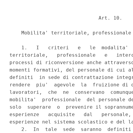
                              Art. 10.

    Mobilita' territoriale, professionale 
    1.   I   criteri   e   le  modalita'  
territoriale,   professionale   e   interc
processi di riconversione anche attraverso
momenti formativi, del personale di cui al
definiti  in sede di contrattazione integr
rendere  piu'  agevole  la  fruizione di q
lavoratori,  che  ne  conservano  comunque
mobilita'  professionale  del personale de
solo  superare  o  prevenire il soprannume
esperienze   acquisite   dal   personale, 
esperienze nel sistema scolastico e del la
    2.  In  tale  sede  saranno  definiti 