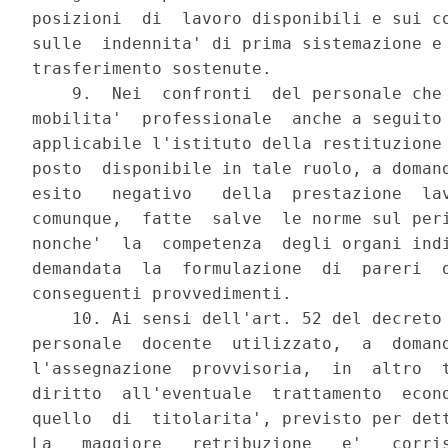
posizioni  di  lavoro disponibili e sui co
sulle  indennita' di prima sistemazione e 
trasferimento sostenute.

    9.  Nei  confronti  del personale che 
mobilita'  professionale  anche a seguito 
applicabile l'istituto della restituzione 
posto  disponibile in tale ruolo, a domand
esito   negativo   della  prestazione  lav
comunque,  fatte  salve  le norme sul peri
nonche'  la  competenza  degli organi indi
demandata  la  formulazione  di  pareri  o
conseguenti provvedimenti.

    10. Ai sensi dell'art. 52 del decreto 
personale  docente  utilizzato,  a  domand
l'assegnazione  provvisoria,  in  altro  t
diritto  all'eventuale  trattamento  econo
quello  di  titolarita', previsto per dett
La   maggiore   retribuzione   e'   corris