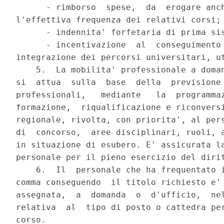
      - rimborso  spese,  da  erogare anch
l'effettiva frequenza dei relativi corsi;

      - indennita' forfetaria di prima sis
      - incentivazione  al  conseguimento 
integrazione dei percorsi universitari, ut
    5.  La mobilita' professionale a doman
si  attua  sulla  base  della  previsione 
professionali,   mediante   la  programmaz
formazione,  riqualificazione e riconversi
regionale, rivolta, con priorita', al pers
di  concorso,  aree disciplinari, ruoli, a
in situazione di esubero. E' assicurata la
personale per il pieno esercizio del dirit
    6.  Il  personale che ha frequentato i
comma conseguendo  il titolo richiesto e' 
assegnata,  a  domanda  o  d'ufficio,  nel
relativa  al  tipo di posto o cattedra per
corso.
