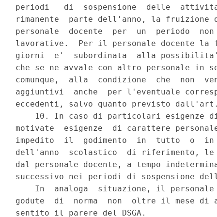
periodi   di  sospensione  delle  attivita
rimanente  parte dell'anno, la fruizione d
personale  docente  per  un  periodo  non 
lavorative.  Per il personale docente la f
giorni  e'  subordinata  alla possibilita'
che se ne avvale con altro personale in se
comunque,  alla  condizione  che  non  ven
aggiuntivi  anche  per l'eventuale corresp
eccedenti, salvo quanto previsto dall'art.
    10. In caso di particolari esigenze di
motivate  esigenze  di carattere personale
impedito  il  godimento  in  tutto  o  in 
dell'anno  scolastico  di riferimento, le 
dal personale docente, a tempo indetermina
successivo nei periodi di sospensione dell
    In  analoga  situazione, il personale 
godute  di  norma  non  oltre il mese di a
sentito il parere del DSGA.
