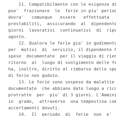
    11. Compatibilmente con le esigenze di
puo'  frazionare  le  ferie in piu' period
dovra'   comunque   essere   effettuata   
prestabiliti,  assicurando  al  dipendente
giorni  lavorativi  continuativi  di  ripo
agosto.

    12. Qualora le ferie gia' in godimento
per  motivi  di  servizio, il dipendente h
spese  documentate  per il viaggio di rien
ritorno  al  luogo di svolgimento delle fe
ha, inoltre, diritto al rimborso delle spe
di ferie non goduto.

    13. Le ferie sono sospese da malattie 
documentate  che abbiano dato luogo a rico
protratte  per  piu' di 3 giorni. L'Ammini
in  grado,  attraverso  una tempestiva com
accertamenti dovuti.

    14.  Il  periodo  di  ferie  non  e'  