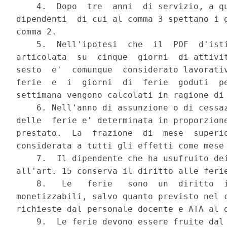
    4.  Dopo  tre  anni  di servizio, a qu
dipendenti  di cui al comma 3 spettano i g
comma 2.

    5.  Nell'ipotesi  che  il  POF  d'isti
articolata  su  cinque  giorni  di attivit
sesto  e'  comunque  considerato lavorativ
ferie  e  i  giorni  di  ferie  goduti  pe
settimana vengono calcolati in ragione di 
    6. Nell'anno di assunzione o di cessaz
delle  ferie e' determinata in proporzione
prestato.  La  frazione  di  mese  superio
considerata a tutti gli effetti come mese 
    7.  Il dipendente che ha usufruito dei
all'art. 15 conserva il diritto alle ferie
    8.   Le   ferie   sono  un  diritto  i
monetizzabili, salvo quanto previsto nel c
richieste dal personale docente e ATA al d
    9.  Le ferie devono essere fruite dal 