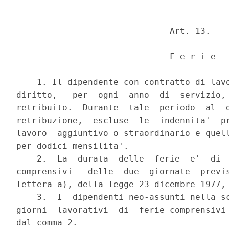
                              Art. 13.

                              F e r i e

    1. Il dipendente con contratto di lavo
diritto,   per  ogni  anno  di  servizio, 
retribuito.  Durante  tale  periodo  al  d
retribuzione,  escluse  le  indennita'  pr
lavoro  aggiuntivo o straordinario e quell
per dodici mensilita'.

    2.  La  durata  delle  ferie  e'  di  
comprensivi   delle  due  giornate  previs
lettera a), della legge 23 dicembre 1977, 
    3.  I  dipendenti neo-assunti nella sc
giorni  lavorativi  di  ferie comprensivi 
dal comma 2.
