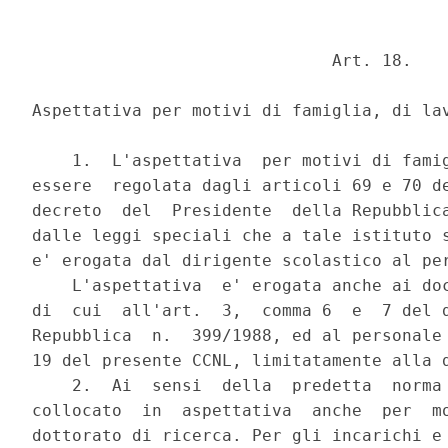
                              Art. 18.

Aspettativa per motivi di famiglia, di lav
    1.  L'aspettativa  per motivi di famig
essere  regolata dagli articoli 69 e 70 de
decreto  del  Presidente  della Repubblica
dalle leggi speciali che a tale istituto s
e' erogata dal dirigente scolastico al per
    L'aspettativa  e' erogata anche ai doc
di  cui  all'art.  3,  comma 6  e  7 del d
Repubblica  n.  399/1988, ed al personale 
19 del presente CCNL, limitatamente alla d
    2.  Ai  sensi  della  predetta  norma 
collocato  in  aspettativa  anche  per  mo
dottorato di ricerca. Per gli incarichi e 