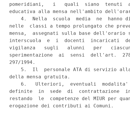
pomeridiani,   i   quali  siano  tenuti  a
educativa alla mensa nell'ambito dell'orar
    4.  Nella  scuola  media  ne  hanno di
nelle  classi a tempo prolungato che preve
mensa,  assegnati sulla base dell'orario s
interscuola  e  i  docenti  incaricati  de
vigilanza   sugli   alunni   per   ciascun
sperimentazione  ai  sensi  dell'art.  278
297/1994.

    5.  Il  personale ATA di servizio alla
della mensa gratuita.

    6.   Ulteriori,  eventuali  modalita' 
definite  in  sede  di  contrattazione  in
restando  le  competenze del MIUR per quan