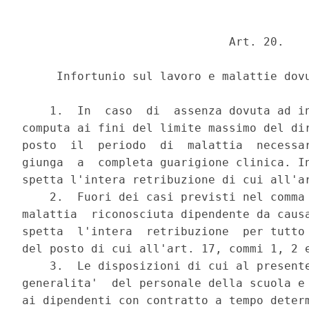
                              Art. 20.

     Infortunio sul lavoro e malattie dovu
    1.  In  caso  di  assenza dovuta ad in
computa ai fini del limite massimo del dir
posto  il  periodo  di  malattia  necessar
giunga  a  completa guarigione clinica. In
spetta l'intera retribuzione di cui all'ar
    2.  Fuori dei casi previsti nel comma 
malattia  riconosciuta dipendente da causa
spetta  l'intera  retribuzione  per tutto 
del posto di cui all'art. 17, commi 1, 2 e
    3.  Le disposizioni di cui al presente
generalita'  del personale della scuola e 
ai dipendenti con contratto a tempo determ