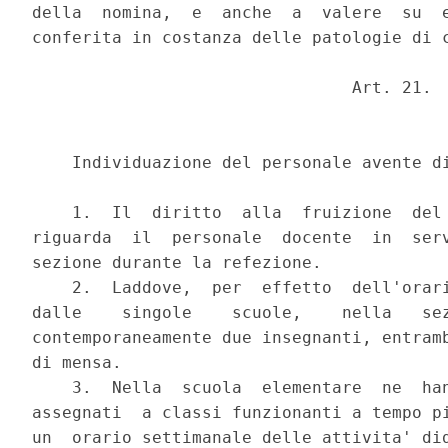
della  nomina,  e  anche  a  valere  su  e
conferita in costanza delle patologie di c
                                Art. 21.

    Individuazione del personale avente di
    1.  Il  diritto  alla  fruizione  del 
riguarda  il  personale  docente  in  serv
sezione durante la refezione.

    2.  Laddove,  per  effetto  dell'orari
dalle    singole    scuole,    nella   sez
contemporaneamente due insegnanti, entramb
di mensa.

    3.  Nella  scuola  elementare  ne  han
assegnati  a classi funzionanti a tempo pi
un  orario settimanale delle attivita' did