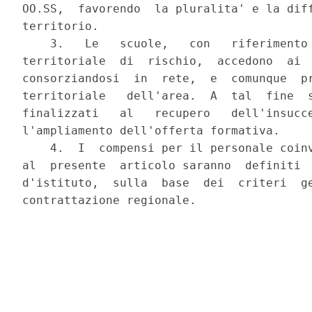
OO.SS,  favorendo  la pluralita' e la diff
territorio.

    3.   Le   scuole,   con   riferimento 
territoriale  di  rischio,  accedono  ai  
consorziandosi  in  rete,  e  comunque  pr
territoriale   dell'area.  A  tal  fine  s
finalizzati   al   recupero   dell'insucce
l'ampliamento dell'offerta formativa.

    4.  I  compensi per il personale coinv
al  presente  articolo saranno  definiti  
d'istituto,  sulla  base  dei  criteri  ge