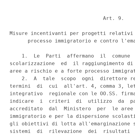
                               Art. 9.

Misure incentivanti per progetti relativi 
      processo immigratorio e contro l'ema
    1.  Le  Parti  affermano  il  comune  
scolarizzazione  ed  il raggiungimento di 
aree a rischio e a forte processo immigrat
    2.  A  tale  scopo  ogni  direttore re
termini  di  cui  all'art. 4, comma 3, let
integrativo  regionale con le OO.SS. firma
indicare  i  criteri  di  utilizzo  da  pa
accreditato  dal  Ministero  per  le aree 
immigratorio e per la dispersione scolasti
gli obiettivi di lotta all'emarginazione s
sistemi  di  rilevazione  dei  risultati  