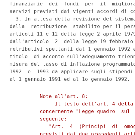
finanziarie  dei  fondi  per  il  migliora
servizi previsti dai vigenti accordi di co
  3. In attesa della revisione del sistema
della  retribuzione  stabilito per il pers
articoli 11 e 12 della legge 2 aprile 1979
dall'articolo  2  della legge 19 febbraio 
retributivi spettanti dal 1 gennaio 1992 
titolo  di acconto sull'adeguamento trienn
misura del tasso di inflazione programmato
1992  e  1993 da applicare sugli stipendi 
          Note all'art. 8:

             - Il testo dell'art. 4 della 
          concernente "Legge quadro  sul  
          seguente:

             "Art.  4  (Principi  di  omog
          previsti dai due precedenti arti