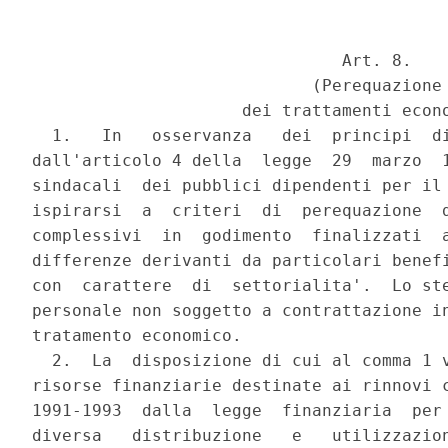
                               Art. 8.

                            (Perequazione

                     dei trattamenti econo
  1.   In   osservanza   dei  principi  di
dall'articolo 4 della  legge  29  marzo  1
sindacali  dei pubblici dipendenti per il 
ispirarsi  a  criteri  di  perequazione  d
complessivi  in  godimento  finalizzati  a
differenze derivanti da particolari benefi
con  carattere  di  settorialita'.  Lo ste
personale non soggetto a contrattazione in
tratamento economico.

  2.  La  disposizione di cui al comma 1 v
risorse finanziarie destinate ai rinnovi c
1991-1993  dalla  legge  finanziaria  per 
diversa   distribuzione   e   utilizzazion