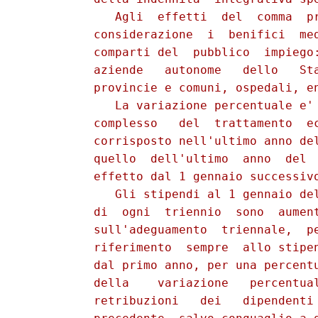
             Agli  effetti  del  comma  pr
          considerazione  i  benifici  med
          comparti del  pubblico  impiego:
          aziende   autonome   dello   Sta
          provincie e comuni, ospedali, en
             La variazione percentuale e' 
          complesso   del  trattamento  ec
          corrisposto nell'ultimo anno del
          quello  dell'ultimo  anno  del  
          effetto dal 1 gennaio successiv
             Gli stipendi al 1 gennaio de
          di  ogni  triennio  sono  aument
          sull'adeguamento  triennale,  pe
          riferimento  sempre  allo stipen
          dal primo anno, per una percentu
          della    variazione   percentual
          retribuzioni   dei   dipendenti 