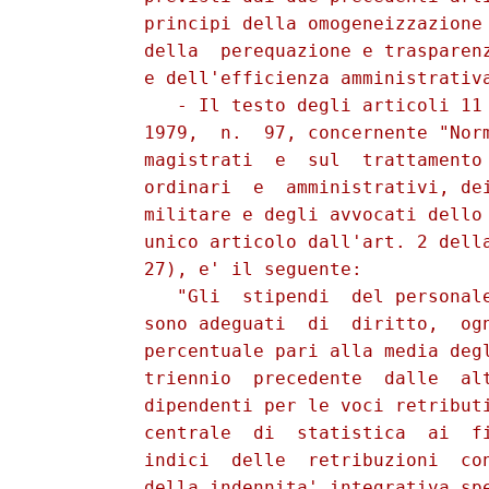
          principi della omogeneizzazione 
          della  perequazione e trasparenz
          e dell'efficienza amministrativa
             - Il testo degli articoli 11 
          1979,  n.  97, concernente "Norm
          magistrati  e  sul  trattamento 
          ordinari  e  amministrativi, dei
          militare e degli avvocati dello 
          unico articolo dall'art. 2 della
          27), e' il seguente:

             "Gli  stipendi  del personale
          sono adeguati  di  diritto,  ogn
          percentuale pari alla media degl
          triennio  precedente  dalle  alt
          dipendenti per le voci retributi
          centrale  di  statistica  ai  fi
          indici  delle  retribuzioni  con
          della indennita' integrativa spe