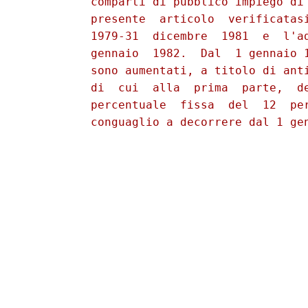
          comparti di pubblico impiego di 
          presente  articolo  verificatasi
          1979-31  dicembre  1981  e  l'ad
          gennaio  1982.  Dal  1 gennaio 
          sono aumentati, a titolo di anti
          di  cui  alla  prima  parte,  de
          percentuale  fissa  del  12  per