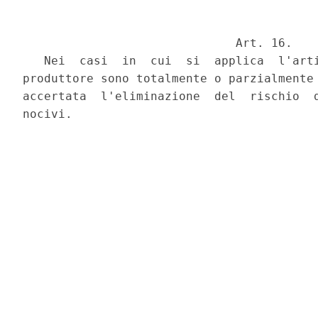
                              Art. 16.

   Nei  casi  in  cui  si  applica  l'arti
produttore sono totalmente o parzialmente 
accertata  l'eliminazione  del  rischio  d