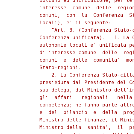
          Bolzano ed unificazione, per le 
          interesse  comune  delle  region
          comuni,  con  la  Conferenza  St
          locali), e' il seguente: 

              "Art. 8. (Conferenza Stato-c
          Conferenza unificata). - 1. La C
          autonomie locali e' unificata pe
          di interesse comune  delle  regi
          comuni  e  delle  comunita'  mon
          Stato-regioni. 

              2. La Conferenza Stato-citta
          presieduta dal Presidente del Co
          sua delega, dal Ministro dell'in
          gli  affari   regionali   nella 
          competenza; ne fanno parte altre
          e  del  bilancio  e  della  prog
          Ministro delle finanze, il Minis
          Ministro della  sanita',  il  pr