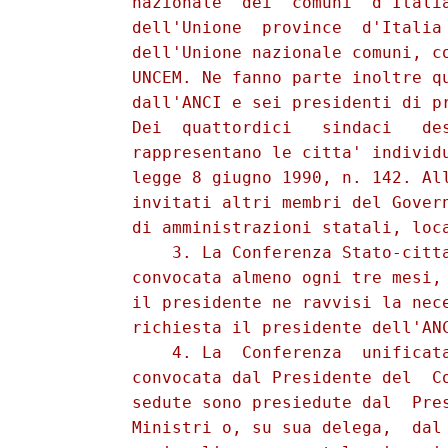
          nazionale  dei  comuni  d'Italia
          dell'Unione  province  d'Italia 
          dell'Unione nazionale comuni, co
          UNCEM. Ne fanno parte inoltre qu
          dall'ANCI e sei presidenti di pr
          Dei  quattordici   sindaci   des
          rappresentano le citta' individu
          legge 8 giugno 1990, n. 142. All
          invitati altri membri del Govern
          di amministrazioni statali, loca
              3. La Conferenza Stato-citta
          convocata almeno ogni tre mesi, 
          il presidente ne ravvisi la nece
          richiesta il presidente dell'ANC
              4. La  Conferenza  unificata
          convocata dal Presidente del  Co
          sedute sono presiedute dal  Pres
          Ministri o, su sua delega,  dal 