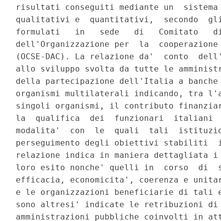
risultati conseguiti mediante un  sistema 
qualitativi e  quantitativi,  secondo  gli
formulati   in   sede   di   Comitato   di
dell'Organizzazione per  la  cooperazione 
(OCSE-DAC). La relazione da'  conto  dell'
allo sviluppo svolta da tutte le amministr
della partecipazione dell'Italia a banche 
organismi multilaterali indicando, tra l'a
singoli organismi, il contributo finanziar
la  qualifica  dei  funzionari  italiani  
modalita'  con  le  quali  tali  istituzio
perseguimento degli obiettivi stabiliti  i
relazione indica in maniera dettagliata i 
loro esito nonche' quelli in  corso  di  s
efficacia, economicita', coerenza e unitar
e le organizzazioni beneficiarie di tali e
sono altresi' indicate le retribuzioni di 
amministrazioni pubbliche coinvolti in att