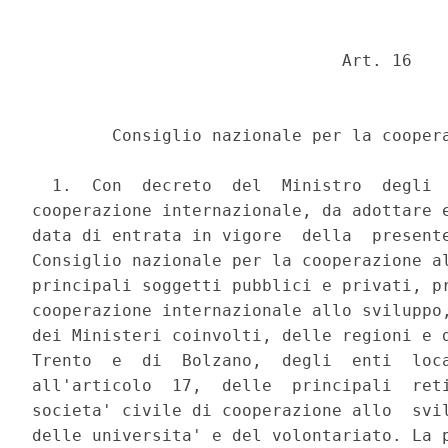
                               Art. 16 

        Consiglio nazionale per la coopera
  1.  Con  decreto  del  Ministro  degli  
cooperazione internazionale, da adottare e
data di entrata in vigore  della  presente
Consiglio nazionale per la cooperazione al
principali soggetti pubblici e privati, pr
cooperazione internazionale allo sviluppo,
dei Ministeri coinvolti, delle regioni e d
Trento  e  di  Bolzano,  degli  enti  loca
all'articolo  17,  delle  principali  reti
societa' civile di cooperazione allo  svil
delle universita' e del volontariato. La p