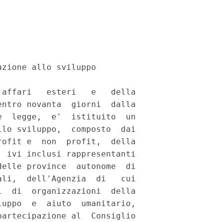
zione allo sviluppo 

affari   esteri   e   della

ntro novanta  giorni  dalla

  legge,  e'  istituito  un

lo sviluppo,  composto  dai

ofit e  non  profit,  della

 ivi inclusi rappresentanti

elle province  autonome  di

li,  dell'Agenzia  di   cui

  di  organizzazioni  della

uppo  e  aiuto  umanitario,

artecipazione al  Consiglio
