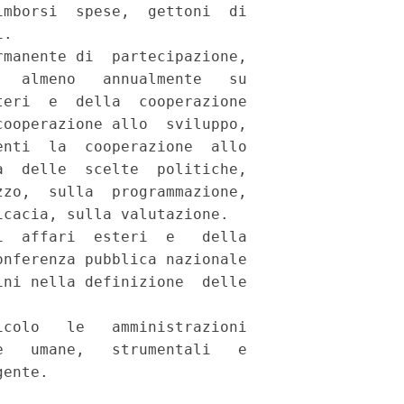
mborsi  spese,  gettoni  di

. 

manente di  partecipazione,

  almeno   annualmente   su

eri  e  della  cooperazione

ooperazione allo  sviluppo,

nti  la  cooperazione  allo

  delle  scelte  politiche,

zo,  sulla  programmazione,

cacia, sulla valutazione. 

  affari  esteri  e   della

nferenza pubblica nazionale

ni nella definizione  delle

colo   le   amministrazioni

   umane,   strumentali   e
