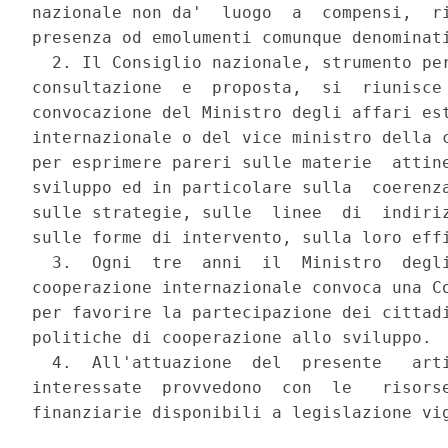
nazionale non da'  luogo  a  compensi,  ri
presenza od emolumenti comunque denominati
  2. Il Consiglio nazionale, strumento per
consultazione  e  proposta,  si  riunisce 
convocazione del Ministro degli affari est
internazionale o del vice ministro della c
per esprimere pareri sulle materie  attine
sviluppo ed in particolare sulla  coerenza
sulle strategie, sulle  linee  di  indiriz
sulle forme di intervento, sulla loro effi
  3.  Ogni  tre  anni  il  Ministro  degli
cooperazione internazionale convoca una Co
per favorire la partecipazione dei cittadi
politiche di cooperazione allo sviluppo. 

  4.  All'attuazione  del  presente   arti
interessate  provvedono  con  le   risorse