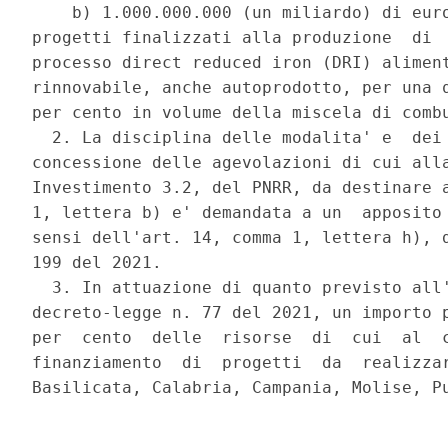
    b) 1.000.000.000 (un miliardo) di euro
progetti finalizzati alla produzione  di  
processo direct reduced iron (DRI) aliment
rinnovabile, anche autoprodotto, per una q
per cento in volume della miscela di combu
  2. La disciplina delle modalita' e  dei 
concessione delle agevolazioni di cui alla
Investimento 3.2, del PNRR, da destinare a
1, lettera b) e' demandata a un  apposito 
sensi dell'art. 14, comma 1, lettera h), d
199 del 2021. 

  3. In attuazione di quanto previsto all'
decreto-legge n. 77 del 2021, un importo p
per  cento  delle  risorse  di  cui  al  c
finanziamento  di  progetti  da  realizzar