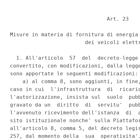
                               Art. 23 

Misure in materia di fornitura di energia 
                        dei veicoli elettr
  1. All'articolo  57  del  decreto-legge 
convertito, con modificazioni, dalla legge
sono apportate le seguenti modificazioni: 
    a) al comma 8, sono aggiunti, in fine,
caso in cui  l'infrastruttura  di  ricaric
l'autorizzazione, insista sul  suolo  pubb
gravato da un  diritto  di  servitu'  pubb
l'avvenuto ricevimento dell'istanza  di  a
sito istituzionale nonche' sulla Piattafor
all'articolo 8, comma 5, del decreto legis
257, dal momento della  sua  operativita'.