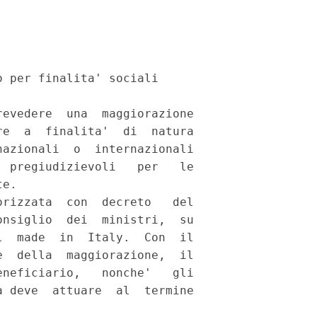
 per finalita' sociali 

evedere  una  maggiorazione

e  a  finalita'  di  natura

azionali  o  internazionali

 pregiudizievoli   per   le

e. 

rizzata  con  decreto   del

nsiglio  dei  ministri,  su

  made  in  Italy.  Con  il

  della  maggiorazione,  il

neficiario,   nonche'   gli

 deve  attuare  al  termine
