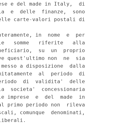
se e del made in Italy,  di

a  e  delle  finanze,  sono

lle carte-valori postali di

teramente, in  nome  e  per

e   somme   riferite   alla

eficiario,  su  un  proprio

e quest'ultimo non  ne  sia

messo a disposizione  dalla

itatamente  al  periodo  di

riodo  di  validita'  delle

a  societa'  concessionaria

e imprese  e  del  made  in

l primo periodo non  rileva

cali, comunque  denominati,
