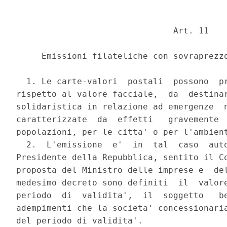
                               Art. 11 

     Emissioni filateliche con sovraprezzo
  1. Le carte-valori  postali  possono  pr
rispetto al valore facciale,  da  destinar
solidaristica in relazione ad emergenze  n
caratterizzate  da  effetti   gravemente  
popolazioni, per le citta' o per l'ambient
  2.  L'emissione  e'  in  tal  caso  auto
Presidente della Repubblica, sentito il Co
proposta del Ministro delle imprese e  del
medesimo decreto sono definiti  il  valore
periodo  di  validita',  il  soggetto   be
adempimenti che la societa' concessionaria
del periodo di validita'. 
