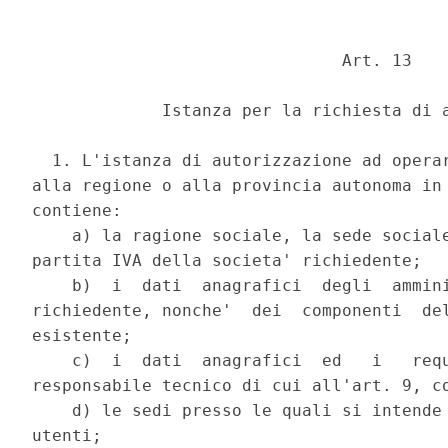
                               Art. 13 

             Istanza per la richiesta di a
  1. L'istanza di autorizzazione ad operar
alla regione o alla provincia autonoma in 
contiene: 

    a) la ragione sociale, la sede sociale
partita IVA della societa' richiedente; 

    b)  i  dati  anagrafici  degli  ammini
richiedente, nonche'  dei  componenti  del
esistente; 

    c)  i  dati  anagrafici  ed   i   requ
responsabile tecnico di cui all'art. 9, co
    d) le sedi presso le quali si intende 
utenti; 
