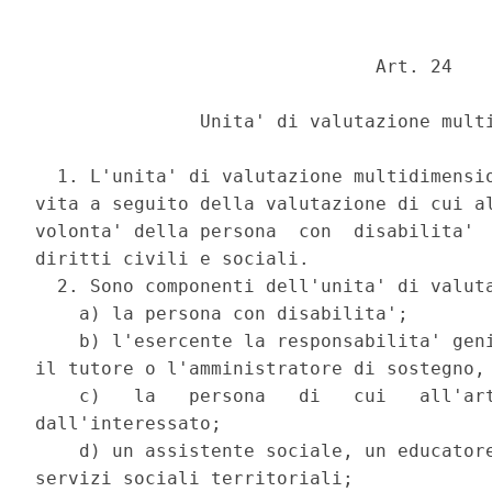
                               Art. 24 

               Unita' di valutazione multi
  1. L'unita' di valutazione multidimensio
vita a seguito della valutazione di cui al
volonta' della persona  con  disabilita'  
diritti civili e sociali. 

  2. Sono componenti dell'unita' di valuta
    a) la persona con disabilita'; 

    b) l'esercente la responsabilita' geni
il tutore o l'amministratore di sostegno, 
    c)   la   persona   di   cui   all'art
dall'interessato; 

    d) un assistente sociale, un educatore
servizi sociali territoriali; 
