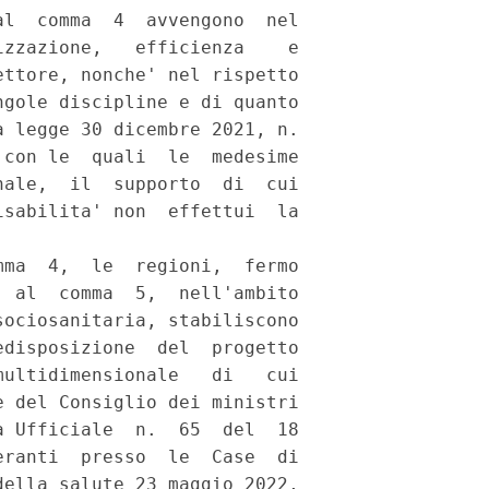
l  comma  4  avvengono  nel

zzazione,   efficienza    e

ttore, nonche' nel rispetto

gole discipline e di quanto

 legge 30 dicembre 2021, n.

con le  quali  le  medesime

ale,  il  supporto  di  cui

sabilita' non  effettui  la

ma  4,  le  regioni,  fermo

 al  comma  5,  nell'ambito

ociosanitaria, stabiliscono

disposizione  del  progetto

ultidimensionale   di   cui

 del Consiglio dei ministri

 Ufficiale  n.  65  del  18

ranti  presso  le  Case  di

ella salute 23 maggio 2022,
