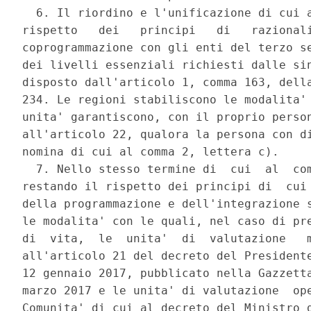
  6. Il riordino e l'unificazione di cui a
rispetto   dei   principi   di   razionali
coprogrammazione con gli enti del terzo se
dei livelli essenziali richiesti dalle sin
disposto dall'articolo 1, comma 163, della
234. Le regioni stabiliscono le modalita' 
unita' garantiscono, con il proprio person
all'articolo 22, qualora la persona con di
nomina di cui al comma 2, lettera c). 

  7. Nello stesso termine di  cui  al  com
restando il rispetto dei principi di  cui 
della programmazione e dell'integrazione s
le modalita' con le quali, nel caso di pre
di  vita,  le  unita'  di  valutazione   m
all'articolo 21 del decreto del Presidente
12 gennaio 2017, pubblicato nella Gazzetta
marzo 2017 e le unita' di valutazione  ope
Comunita' di cui al decreto del Ministro d