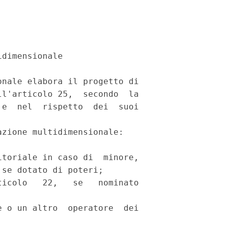
dimensionale 

nale elabora il progetto di

l'articolo 25,  secondo  la

e  nel  rispetto  dei  suoi

zione multidimensionale: 

toriale in caso di  minore,

se dotato di poteri; 

icolo   22,   se   nominato

 o un altro  operatore  dei
