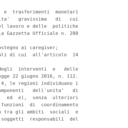
 e  trasferimenti  monetari

ta'   gravissima   di   cui

l lavoro e delle  politiche

a Gazzetta Ufficiale n. 280

stegno ai caregiver; 

li di cui  all'articolo  14

egli  interventi  e   delle

gge 22 giugno 2016, n. 112. 

4, le regioni individuano i

mponenti   dell'unita'   di

  ed  e),  senza  ulteriori

funzioni  di  coordinamento

 tra gli ambiti  sociali  e

soggetti  responsabili  del
