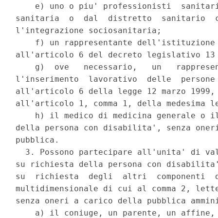
    e) uno o piu' professionisti  sanitari
sanitaria  o  dal  distretto  sanitario  c
l'integrazione sociosanitaria; 

    f) un rappresentante dell'istituzione 
all'articolo 6 del decreto legislativo 13 
    g)  ove   necessario,   un   rappresen
l'inserimento  lavorativo  delle  persone 
all'articolo 6 della legge 12 marzo 1999, 
all'articolo 1, comma 1, della medesima le
    h) il medico di medicina generale o il
della persona con disabilita', senza oneri
pubblica. 

  3. Possono partecipare all'unita' di val
su richiesta della persona con disabilita'
su  richiesta  degli  altri  componenti  d
multidimensionale di cui al comma 2, lette
senza oneri a carico della pubblica ammini
    a) il coniuge, un parente, un affine, 