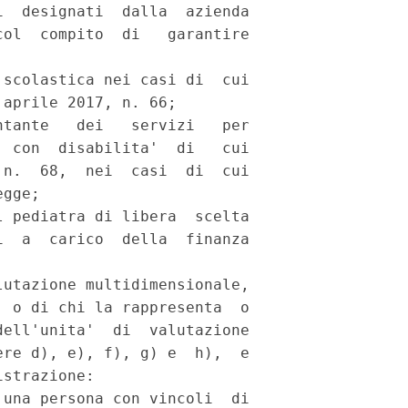
  designati  dalla  azienda

ol  compito  di   garantire

scolastica nei casi di  cui

aprile 2017, n. 66; 

tante   dei   servizi   per

 con  disabilita'  di   cui

n.  68,  nei  casi  di  cui

gge; 

 pediatra di libera  scelta

  a  carico  della  finanza

utazione multidimensionale,

 o di chi la rappresenta  o

ell'unita'  di  valutazione

re d), e), f), g) e  h),  e

strazione: 

una persona con vincoli  di
