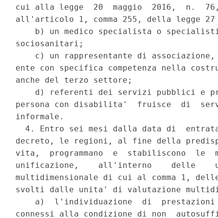
cui alla legge  20  maggio  2016,  n.  76,
all'articolo 1, comma 255, della legge 27 
    b) un medico specialista o specialisti
sociosanitari; 

    c) un rappresentante di associazione, 
ente con specifica competenza nella costru
anche del terzo settore; 

    d) referenti dei servizi pubblici e pr
persona con disabilita'  fruisce  di  serv
informale. 

  4. Entro sei mesi dalla data di  entrata
decreto, le regioni, al fine della predisp
vita,  programmano  e  stabiliscono  le  m
unificazione,    all'interno    delle    u
multidimensionale di cui al comma 1, delle
svolti dalle unita' di valutazione multidi
    a)  l'individuazione  di  prestazioni 
connessi alla condizione di non  autosuffi