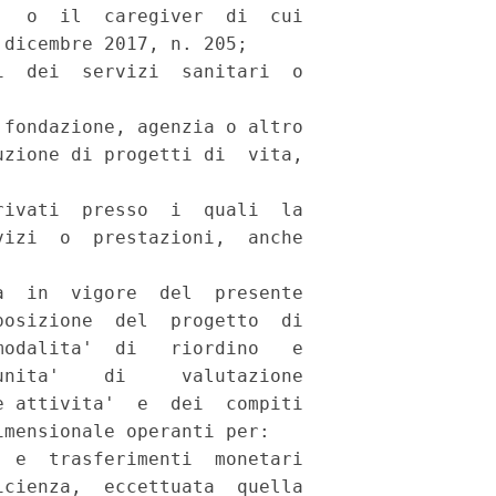
  o  il  caregiver  di  cui

dicembre 2017, n. 205; 

  dei  servizi  sanitari  o

fondazione, agenzia o altro

zione di progetti di  vita,

ivati  presso  i  quali  la

izi  o  prestazioni,  anche

  in  vigore  del  presente

osizione  del  progetto  di

odalita'  di   riordino   e

nita'    di     valutazione

 attivita'  e  dei  compiti

mensionale operanti per: 

 e  trasferimenti  monetari

cienza,  eccettuata  quella
