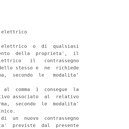
elettrico 

elettrico  o  di  qualsiasi

nto  della  proprieta',  il

ettrico   il   contrassegno

ello stesso e  ne  richiede

a,  secondo  le   modalita'

 al  comma  1  consegue  la

ivo associato  al  relativo

ma,  secondo  le  modalita'

nico. 

di  un  nuovo  contrassegno

a'  previste  dal  presente
