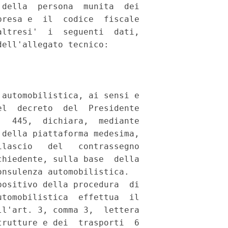
della  persona  munita  dei

resa e  il  codice  fiscale

ltresi'  i  seguenti  dati,

ell'allegato tecnico: 

automobilistica, ai sensi e

l  decreto  del  Presidente

  445,  dichiara,  mediante

della piattaforma medesima,

lascio   del   contrassegno

hiedente, sulla base  della

nsulenza automobilistica. 

ositivo della procedura  di

tomobilistica  effettua  il

l'art. 3, comma 3,  lettera

rutture e dei  trasporti  6
