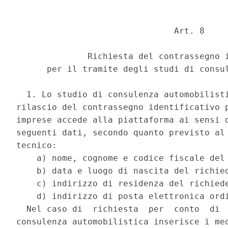
                               Art. 8 

              Richiesta del contrassegno i
      per il tramite degli studi di consul
  1. Lo studio di consulenza automobilisti
rilascio del contrassegno identificativo p
imprese accede alla piattaforma ai sensi d
seguenti dati, secondo quanto previsto al 
tecnico: 

    a) nome, cognome e codice fiscale del 
    b) data e luogo di nascita del richied
    c) indirizzo di residenza del richiede
    d) indirizzo di posta elettronica ordi
  Nel caso di  richiesta  per  conto  di  
consulenza automobilistica inserisce i med