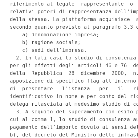
riferimento al legale  rappresentante  o  
relativi poteri di rappresentanza dell'imp
della stessa. La piattaforma acquisisce  a
secondo quanto previsto al paragrafo 3.3 d
    a) denominazione impresa; 

    b) ragione sociale; 

    c) sedi dell'impresa. 

  2. In tali casi lo studio di consulenza 
per gli effetti degli articoli 46 e 76  de
della  Repubblica  28  dicembre  2000,  n.
apposizione di specifico flag all'interno 
di  presentare   l'istanza   per   il   ri
identificativo in nome e per conto del ric
delega rilasciata al medesimo studio di co
  3. A seguito del superamento con esito p
cui al comma 1, lo studio di consulenza au
pagamento dell'importo dovuto ai sensi del
b), del decreto del Ministro delle infrast