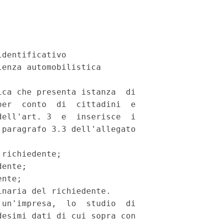
dentificativo 

enza automobilistica 

ca che presenta istanza  di

er  conto  di  cittadini  e

ell'art. 3  e  inserisce  i

paragrafo 3.3 dell'allegato

richiedente; 

ente; 

nte; 

naria del richiedente. 

un'impresa,  lo  studio  di

esimi dati di cui sopra con
