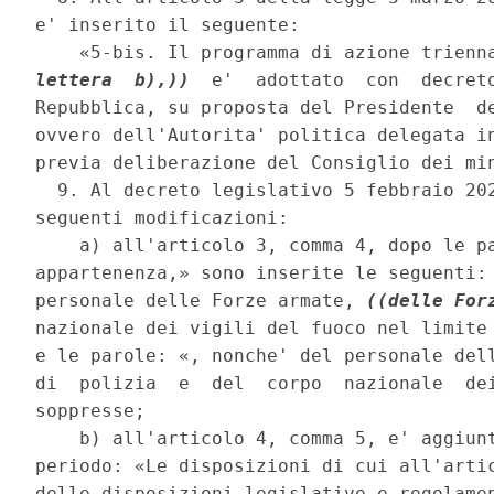
e' inserito il seguente: 

    «5-bis. Il programma di azione trienn
lettera  b),))
  e'  adottato  con  decreto
Repubblica, su proposta del Presidente  de
ovvero dell'Autorita' politica delegata in
previa deliberazione del Consiglio dei min
  9. Al decreto legislativo 5 febbraio 202
seguenti modificazioni: 

    a) all'articolo 3, comma 4, dopo le pa
appartenenza,» sono inserite le seguenti: 
personale delle Forze armate, 
((delle For
nazionale dei vigili del fuoco nel limite 
e le parole: «, nonche' del personale dell
di  polizia  e  del  corpo  nazionale  dei
soppresse; 

    b) all'articolo 4, comma 5, e' aggiun
periodo: «Le disposizioni di cui all'artic
delle disposizioni legislative e regolamen