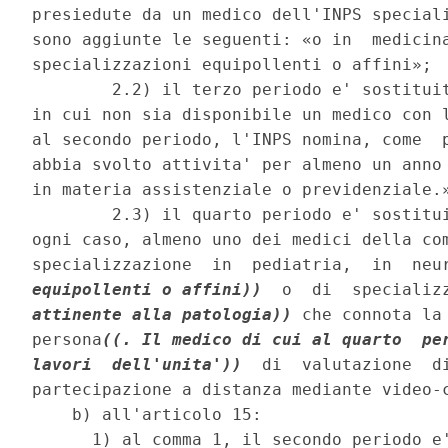
presiedute da un medico dell'INPS speciali
sono aggiunte le seguenti: «o in  medicina
specializzazioni equipollenti o affini»; 

        2.2) il terzo periodo e' sostituit
in cui non sia disponibile un medico con l
al secondo periodo, l'INPS nomina, come  p
abbia svolto attivita' per almeno un anno 
in materia assistenziale o previdenziale.»
        2.3) il quarto periodo e' sostitu
ogni caso, almeno uno dei medici della com
specializzazione  in  pediatria,  in  neu
equipollenti o affini))
  o  di  specializ
attinente alla patologia))
 che connota la
persona
((. Il medico di cui al quarto  per
lavori  dell'unita'))
  di  valutazione  di
partecipazione a distanza mediante video-c
    b) all'articolo 15: 

      1) al comma 1, il secondo periodo e'