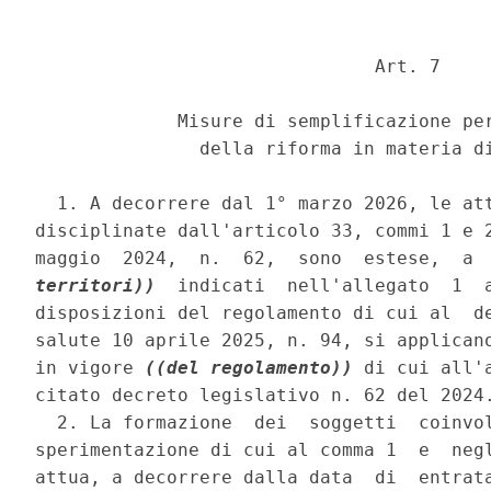
                               Art. 7 

             Misure di semplificazione per
               della riforma in materia di
  1. A decorrere dal 1° marzo 2026, le att
disciplinate dall'articolo 33, commi 1 e 2
maggio  2024,  n.  62,  sono  estese,  a 
territori))
  indicati  nell'allegato  1  a
disposizioni del regolamento di cui al  de
salute 10 aprile 2025, n. 94, si applicano
in vigore 
((del regolamento))
 di cui all'
citato decreto legislativo n. 62 del 2024.
  2. La formazione  dei  soggetti  coinvol
sperimentazione di cui al comma 1  e  negl
attua, a decorrere dalla data  di  entrata