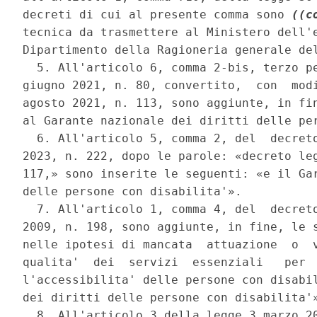
decreti di cui al presente comma sono 
((c
tecnica da trasmettere al Ministero dell'e
Dipartimento della Ragioneria generale del
  5. All'articolo 6, comma 2-bis, terzo pe
giugno 2021, n. 80, convertito,  con  modi
agosto 2021, n. 113, sono aggiunte, in fin
al Garante nazionale dei diritti delle per
  6. All'articolo 5, comma 2, del  decreto
2023, n. 222, dopo le parole: «decreto leg
117,» sono inserite le seguenti: «e il Gar
delle persone con disabilita'». 

  7. All'articolo 1, comma 4, del  decreto
2009, n. 198, sono aggiunte, in fine, le s
nelle ipotesi di mancata  attuazione  o  v
qualita'  dei  servizi  essenziali   per  
l'accessibilita' delle persone con disabil
dei diritti delle persone con disabilita'»
  8. All'articolo 3 della legge 3 marzo 20