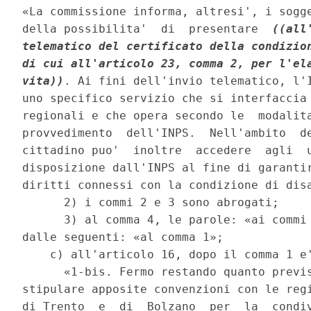
«La commissione informa, altresi', i sogge
della possibilita'  di  presentare  
((all
telematico del certificato della condizion
di cui all'articolo 23, comma 2, per l'ela
vita))
. Ai fini dell'invio telematico, l'I
uno specifico servizio che si interfaccia 
regionali e che opera secondo le  modalita
provvedimento  dell'INPS.  Nell'ambito  de
cittadino puo'  inoltre  accedere  agli  u
disposizione dall'INPS al fine di garantir
diritti connessi con la condizione di disa
      2) i commi 2 e 3 sono abrogati; 

      3) al comma 4, le parole: «ai commi 
dalle seguenti: «al comma 1»; 

    c) all'articolo 16, dopo il comma 1 e'
      «1-bis. Fermo restando quanto previs
stipulare apposite convenzioni con le regi
di Trento  e  di  Bolzano  per  la  condiv