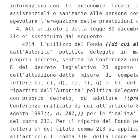
informazioni con  le  autonomie  locali  c
assistenziali o sanitarie alle persone con
agevolare l'erogazione delle prestazioni d
  4. All'articolo 1 della legge 30 dicembr
214 e' sostituito dal seguente: 

    «214. L'utilizzo del Fondo 
((di cui a
dall'Autorita'  politica  delegata  in  ma
proprio decreto, sentita la Conferenza uni
8  del  decreto  legislativo  28  agosto  
dell'attuazione delle  misure  di  compete
lettere b), c), d), e), f), g) e  h)  del 
ripartito dall'Autorita' politica delegata
con proprio  decreto,  da  adottare  
((pr
Conferenza unificata di cui all'articolo 8
agosto 1997
((, n. 281,))
 per le finalita'
del comma 213. Per il riparto del Fondo pe
lettera a) del citato comma 213 si applica
all'articolo 1, comma 710, della legge 30 